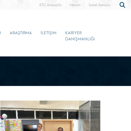
KTÜ Anasayfa
Mezun
Sanal Kampüs
M
ARAŞTIRMA
İLETİŞİM
KARİYER
DANIŞMANLIĞI