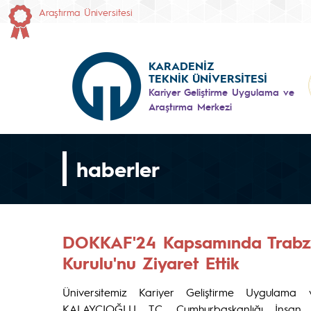
Araştırma Üniversitesi
KARADENİZ
TEKNİK ÜNİVERSİTESİ
Kariyer Geliştirme Uygulama ve
Araştırma Merkezi
haberler
DOKKAF'24 Kapsamında Trab
Kurulu'nu Ziyaret Ettik
Üniversitemiz Kariyer Geliştirme Uygulam
KALAYCIOĞLU, T.C. Cumhurbaşkanlığı İnsan K