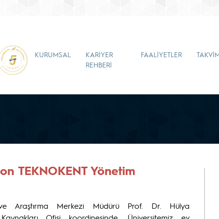
KURUMSAL
KARİYER
FAALİYETLER
TAKVİ
REHBERİ
zon TEKNOKENT Yönetim
a ve Araştırma Merkezi Müdürü Prof. Dr. Hülya
aynakları Ofisi koordinesinde, Üniversitemiz ev