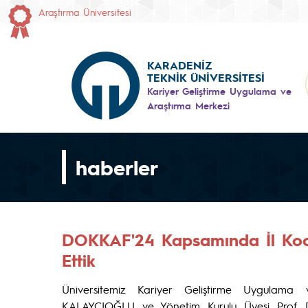
Araştırma Üniversitesi
KARADENİZ
TEKNİK ÜNİVERSİTESİ
Kariyer Geliştirme Uygulama ve
Araştırma Merkezi
haberler
DOKKAF'24 Kapsamında İl Koor
Ettik
Üniversitemiz Kariyer Geliştirme Uygulam
KALAYCIOĞLU ve Yönetim Kurulu Üyesi Prof.