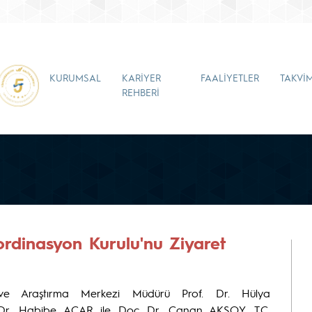
KURUMSAL
KARİYER
FAALİYETLER
TAKVİ
REHBERİ
dinasyon Kurulu'nu Ziyaret
a ve Araştırma Merkezi Müdürü Prof. Dr. Hülya
 Dr. Habibe ACAR ile Doç Dr. Canan AKSOY, T.C.