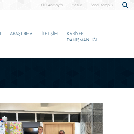
KTÜ Anasayfa
Mezun
Sanal Kampüs
M
ARAŞTIRMA
İLETİŞİM
KARİYER
DANIŞMANLIĞI