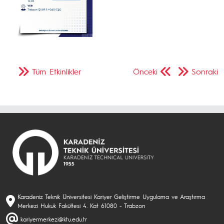
Tüm Etkinlikler
Önceki
Sonraki
Karadeniz Teknik Üniversitesi Kariyer Geliştirme Uygulama ve Araştırma
Merkezi Hukuk Fakültesi 4. Kat 61080 - Trabzon
kariyermerkezi@ktu.edu.tr