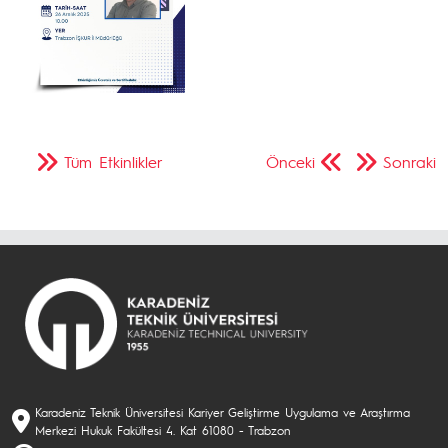
Tüm Etkinlikler
Önceki
Sonraki
Karadeniz Teknik Üniversitesi Kariyer Geliştirme Uygulama ve Araştırma
Merkezi Hukuk Fakültesi 4. Kat 61080 - Trabzon