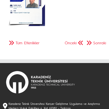
Tüm Etkinlikler
Önceki
Sonraki
Karadeniz Teknik Üniversitesi Kariyer Geliştirme Uygulama ve Araştırma
Merkezi Hukuk Fakültesi 4. Kat 61080 - Trabzon