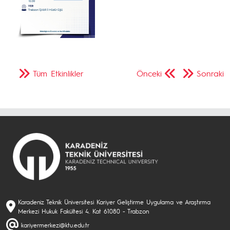
Tüm Etkinlikler
Önceki
Sonraki
Karadeniz Teknik Üniversitesi Kariyer Geliştirme Uygulama ve Araştırma
Merkezi Hukuk Fakültesi 4. Kat 61080 - Trabzon
kariyermerkezi@ktu.edu.tr