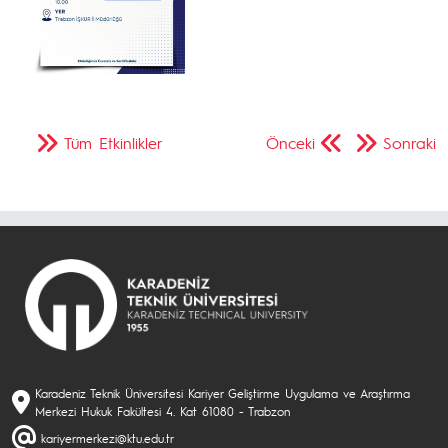
Tüm Etkinlikler
Önceki
Sonraki
Karadeniz Teknik Üniversitesi Kariyer Geliştirme Uygulama ve Araştırma
Merkezi Hukuk Fakültesi 4. Kat 61080 - Trabzon
kariyermerkezi@ktu.edu.tr