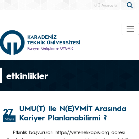
KTÜ Anasayfa
KARADENİZ
TEKNİK ÜNİVERSİTESİ
Kariyer Geliştirme UYGAR
etkinlikler
UMU(T) ile N(E)VMİT Arasında
27
Kariyer Planlanabilirmi ?
Mayıs
Etkinlik başvuruları https://yetenekkapisi.org adresi