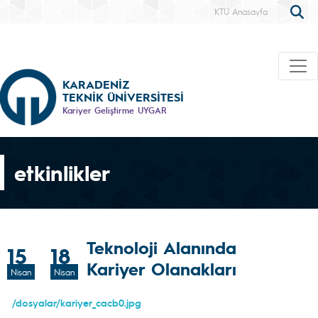
KTÜ Anasayfa
KARADENİZ
TEKNİK ÜNİVERSİTESİ
Kariyer Geliştirme UYGAR
etkinlikler
Teknoloji Alanında
15
18
Kariyer Olanakları
Nisan
Nisan
/dosyalar/kariyer_cacb0.jpg