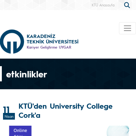
KTÜ Anasayfa
KARADENİZ
TEKNİK ÜNİVERSİTESİ
Kariyer Geliştirme UYGAR
etkinlikler
KTÜ'den University College
11
Cork'a
Nisan