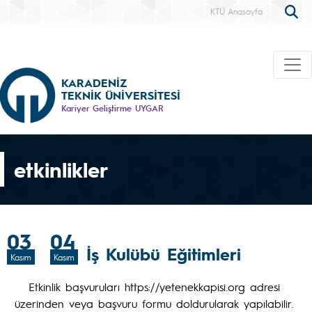
KTÜ Anasayfa
KARADENİZ
TEKNİK ÜNİVERSİTESİ
Kariyer Geliştirme UYGAR
etkinlikler
03
04
İş Kulübü Eğitimleri
Kasım
Kasım
Etkinlik başvuruları https://yetenekkapisi.org adresi
üzerinden veya başvuru formu doldurularak yapılabilir.