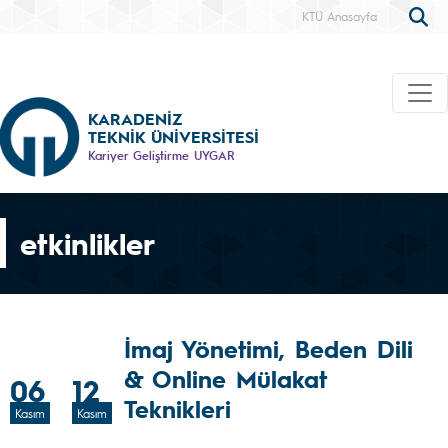
KTÜ Anasayfa
KARADENİZ
TEKNİK ÜNİVERSİTESİ
Kariyer Geliştirme UYGAR
etkinlikler
İmaj Yönetimi, Beden Dili
& Online Mülakat
06
12
Teknikleri
Kasım
Kasım