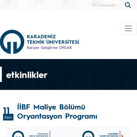
KTÜ Anasayfa
KARADENİZ
TEKNİK ÜNİVERSİTESİ
Kariyer Geliştirme UYGAR
etkinlikler
İİBF Maliye Bölümü
11
Oryantasyon Programı
Ekim