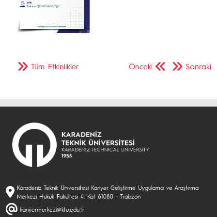
Tüm Etkinlikler
Önceki
Sonraki
Karadeniz Teknik Üniversitesi Kariyer Geliştirme Uygulama ve Araştırma
Merkezi Hukuk Fakültesi 4. Kat 61080 - Trabzon
kariyermerkezi@ktu.edu.tr