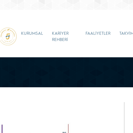
KURUMSAL
KARİYER
FAALİYETLER
TAKVİ
REHBERİ