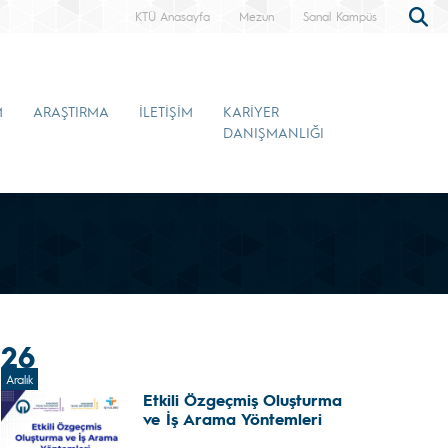
KTÜ Anasayfa
Mezun
Sanal Kampüs
M
ARAŞTIRMA
İLETİŞİM
KARİYER
DANIŞMANLIĞI
26
Aralık
Etkili Özgeçmiş Oluşturma
ve İş Arama Yöntemleri