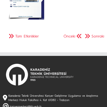
Tüm Etkinlikler
Önceki
Sonraki
Karadeniz Teknik Üniversitesi Kariyer Geliştirme Uygulama ve Araştırma
Merkezi Hukuk Fakültesi 4. Kat 61080 - Trabzon
kariyermerkezi@ktu.edu.tr