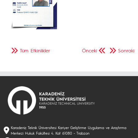
Tüm Etkinlikler
Önceki
Sonraki
Karadeniz Teknik Üniversitesi Kariyer Geliştirme Uygulama ve Araştırma
Merkezi Hukuk Fakültesi 4. Kat 61080 - Trabzon