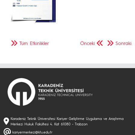
Tüm Etkinlikler
Önceki
Sonraki
Karadeniz Teknik Üniversitesi Kariyer Geliştirme Uygulama ve Araştırma
Merkezi Hukuk Fakültesi 4. Kat 61080 - Trabzon
kariyermerkezi@ktu.edu.tr