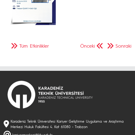
Tüm Etkinlikler
Önceki
Sonraki
Karadeniz Teknik Üniversitesi Kariyer Geliştirme Uygulama ve Araştırma
Merkezi Hukuk Fakültesi 4. Kat 61080 - Trabzon
kariyermerkezi@ktu.edu.tr