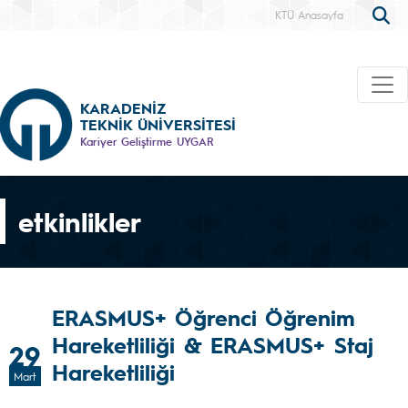
KTÜ Anasayfa
KARADENİZ
TEKNİK ÜNİVERSİTESİ
Kariyer Geliştirme UYGAR
etkinlikler
ERASMUS+ Öğrenci Öğrenim
Hareketliliği & ERASMUS+ Staj
29
Hareketliliği
Mart