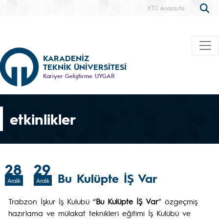
KTÜ Anasayfa
KARADENİZ
TEKNİK ÜNİVERSİTESİ
Kariyer Geliştirme UYGAR
etkinlikler
28
29
Bu Kulüpte İŞ Var
Aralık
Aralık
Trabzon İşkur İş Kulubü “
Bu Kulüpte İŞ Var
” özgeçmiş
hazırlama ve mülakat teknikleri eğitimi İş Kulübü ve