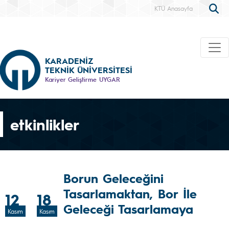
KTÜ Anasayfa
KARADENİZ
TEKNİK ÜNİVERSİTESİ
Kariyer Geliştirme UYGAR
etkinlikler
Borun Geleceğini
Tasarlamaktan, Bor İle
12
18
Geleceği Tasarlamaya
Kasım
Kasım