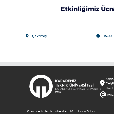
Çevrimiçi
15:00
Karade
Geliş
Hukuk
kari
© Karadeniz Teknik Üniversitesi. Tüm Hakları Saklıdır