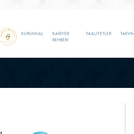
KURUMSAL
KARİYER
FAALİYETLER
TAKVİ
REHBERİ