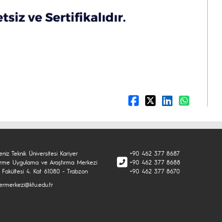
niz Teknik Üniversitesi Kariyer
+90 462 377 8687
tirme Uygulama ve Araştırma Merkezi
+90 462 377 8688
 Fakültesi 4. Kat 61080 - Trabzon
+90 462 377 8670
yermerkezi@ktu.edu.tr