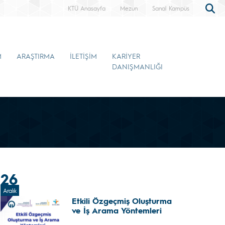
KTÜ Anasayfa
Mezun
Sanal Kampüs
M
ARAŞTIRMA
İLETİŞİM
KARİYER
DANIŞMANLIĞI
26
Aralık
Etkili Özgeçmiş Oluşturma
ve İş Arama Yöntemleri