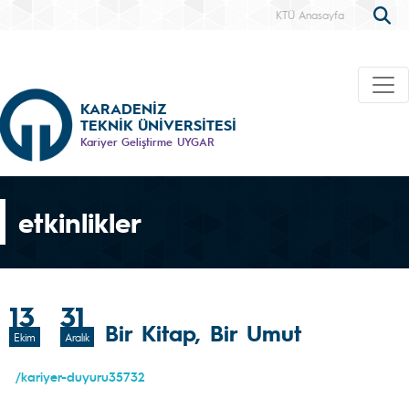
KTÜ Anasayfa
KARADENİZ
TEKNİK ÜNİVERSİTESİ
Kariyer Geliştirme UYGAR
etkinlikler
13
31
Bir Kitap, Bir Umut
Ekim
Aralık
/kariyer-duyuru35732