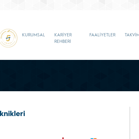
KURUMSAL
KARİYER
FAALİYETLER
TAKVİ
REHBERİ
knikleri