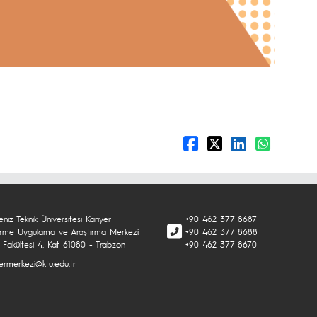
niz Teknik Üniversitesi Kariyer
+90 462 377 8687
tirme Uygulama ve Araştırma Merkezi
+90 462 377 8688
 Fakültesi 4. Kat 61080 - Trabzon
+90 462 377 8670
yermerkezi@ktu.edu.tr