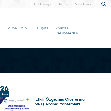
KTÜ Anasayfa
Mezun
Sanal Kampüs
M
ARAŞTIRMA
İLETİŞİM
KARİYER
DANIŞMANLIĞI
26
Aralık
Etkili Özgeçmiş Oluşturma
ve İş Arama Yöntemleri