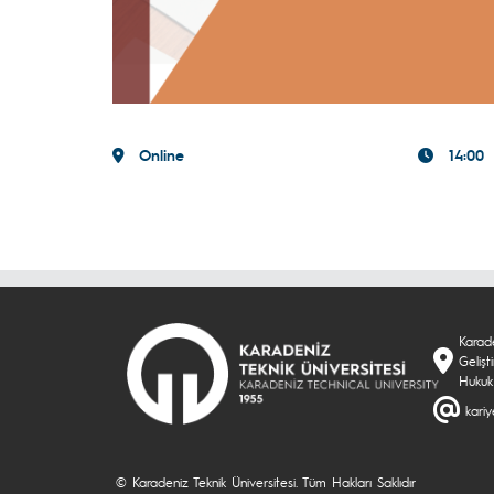
Online
14:00
Karade
Geliş
Hukuk
kari
© Karadeniz Teknik Üniversitesi. Tüm Hakları Saklıdır