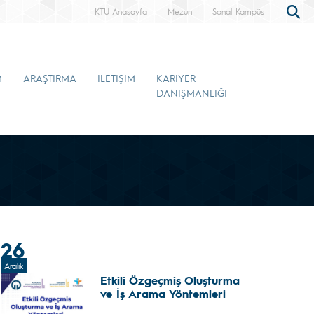
KTÜ Anasayfa
Mezun
Sanal Kampüs
M
ARAŞTIRMA
İLETİŞİM
KARİYER
DANIŞMANLIĞI
26
Aralık
Etkili Özgeçmiş Oluşturma
ve İş Arama Yöntemleri