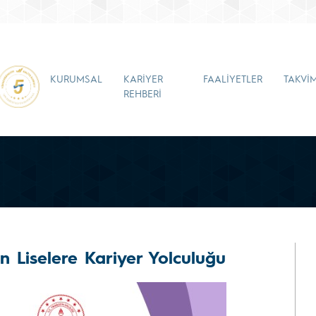
KURUMSAL
KARİYER
FAALİYETLER
TAKVİ
REHBERİ
 Liselere Kariyer Yolculuğu