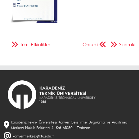
Tüm Etkinlikler
Önceki
Sonraki
Karadeniz Teknik Üniversitesi Kariyer Geliştirme Uygulama ve Araştırma
Merkezi Hukuk Fakültesi 4. Kat 61080 - Trabzon
kariyermerkezi@ktu.edu.tr