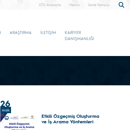
KTÜ Anasayfa
Mezun
Sanal Kampüs
M
ARAŞTIRMA
İLETİŞİM
KARİYER
DANIŞMANLIĞI
26
Aralık
Etkili Özgeçmiş Oluşturma
ve İş Arama Yöntemleri