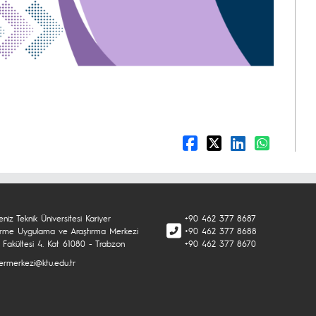
niz Teknik Üniversitesi Kariyer
+90 462 377 8687
tirme Uygulama ve Araştırma Merkezi
+90 462 377 8688
 Fakültesi 4. Kat 61080 - Trabzon
+90 462 377 8670
yermerkezi@ktu.edu.tr