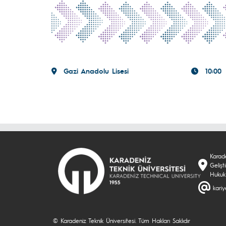
Gazi Anadolu Lisesi
10:00
Karade
Geliş
Hukuk
kari
© Karadeniz Teknik Üniversitesi. Tüm Hakları Saklıdır