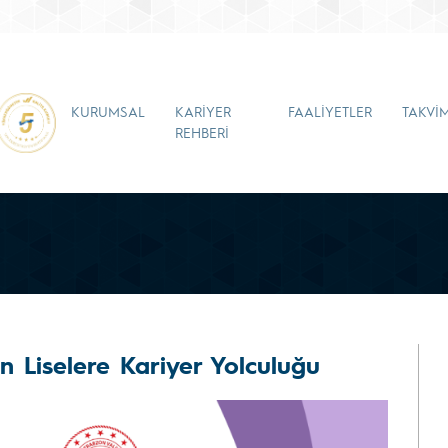
KURUMSAL
KARİYER
FAALİYETLER
TAKVİ
REHBERİ
 Liselere Kariyer Yolculuğu