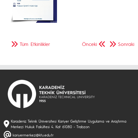
Tüm Etkinlikler
Önceki
Sonraki
Karadeniz Teknik Üniversitesi Kariyer Geliştirme Uygulama ve Araştırma
Merkezi Hukuk Fakültesi 4. Kat 61080 - Trabzon
kariyermerkezi@ktu.edu.tr