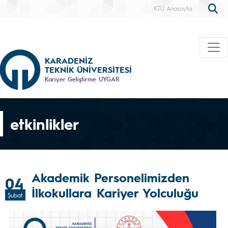
KTÜ Anasayfa
KARADENİZ
TEKNİK ÜNİVERSİTESİ
Kariyer Geliştirme UYGAR
etkinlikler
Akademik Personelimizden
04
İlkokullara Kariyer Yolculuğu
Şubat