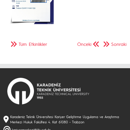
Tüm Etkinlikler
Önceki
Sonraki
Karadeniz Teknik Üniversitesi Kariyer Geliştirme Uygulama ve Araştırma
Merkezi Hukuk Fakültesi 4. Kat 61080 - Trabzon
kariyermerkezi@ktu.edu.tr