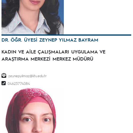
DR. ÖĞR. ÜYESİ ZEYNEP YILMAZ BAYRAM
KADIN VE AİLE ÇALIŞMALARI UYGULAMA VE
ARAŞTIRMA MERKEZİ MERKEZ MÜDÜRÜ
zeynepyilmaz@ktu.edu.tr
04623774084