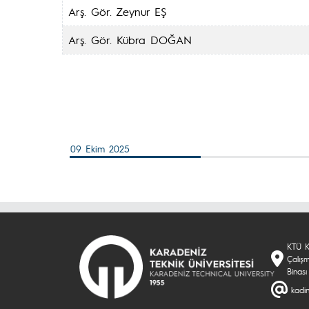
Arş. Gör. Zeynur EŞ
Arş. Gör. Kübra DOĞAN
09 Ekim 2025
KTÜ K
Çalış
Binas
kadin