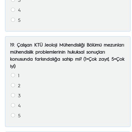
4
5
19. Çalışan KTÜ Jeoloji Mühendisliği Bölümü mezunları
mühendislik problemlerinin hukuksal sonuçları
konusunda farkındalığa sahip mi? (1=Çok zayıf, 5=Çok
iyi)
1
2
3
4
5