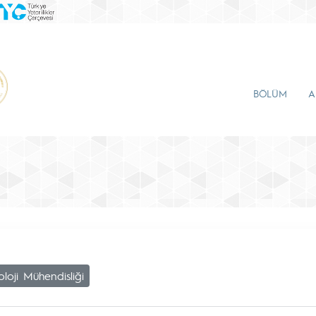
BÖLÜM
A
oloji Mühendisliği