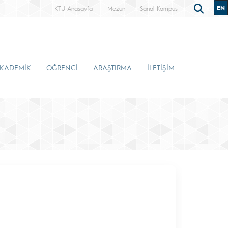
EN
KTÜ Anasayfa
Mezun
Sanal Kampüs
KADEMİK
ÖĞRENCİ
ARAŞTIRMA
İLETİŞİM