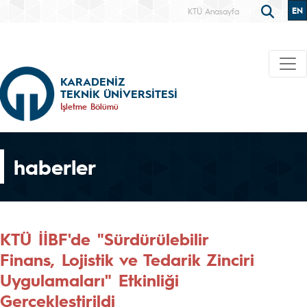
EN
KTÜ Anasayfa
KARADENİZ
TEKNİK ÜNİVERSİTESİ
İşletme Bölümü
haberler
KTÜ İİBF'de "Sürdürülebilir
Finans, Lojistik ve Tedarik Zinciri
Uygulamaları" Etkinliği
Gerçekleştirildi