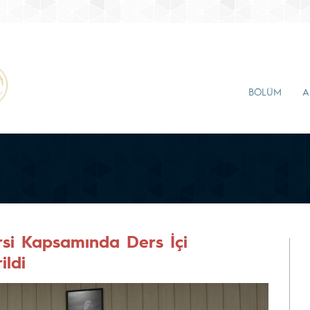
BÖLÜM
A
rsi Kapsamında Ders İçi
ildi