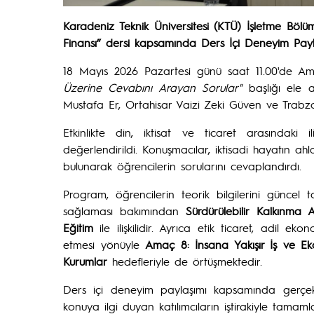
Karadeniz Teknik Üniversitesi (KTÜ) İşletme Bölü
Finansı” dersi kapsamında Ders İçi Deneyim Paylaşı
18 Mayıs 2026 Pazartesi günü saat 11.00'de Amf
Üzerine Cevabını Arayan Sorular"
başlığı ele 
Mustafa Er, Ortahisar Vaizi Zeki Güven ve Trabzon
Etkinlikte din, iktisat ve ticaret arasındaki i
değerlendirildi. Konuşmacılar, iktisadi hayatın ahl
bulunarak öğrencilerin sorularını cevaplandırdı.
Program, öğrencilerin teorik bilgilerini güncel to
sağlaması bakımından
Sürdürülebilir Kalkınma
Eğitim
ile ilişkilidir. Ayrıca etik ticaret, adil ek
etmesi yönüyle
Amaç 8: İnsana Yakışır İş ve 
Kurumlar
hedefleriyle de örtüşmektedir.
Ders içi deneyim paylaşımı kapsamında gerçekleşt
konuya ilgi duyan katılımcıların iştirakiyle tamaml