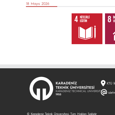
18 Mayıs 2026
KTÜ İk
isle
© Karadeniz Teknik Üniversitesi. Tüm Hakları Saklıdır