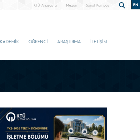
EN
KTÜ Anasayfa
Mezun
Sanal Kampüs
KADEMİK
ÖĞRENCİ
ARAŞTIRMA
İLETİŞİM