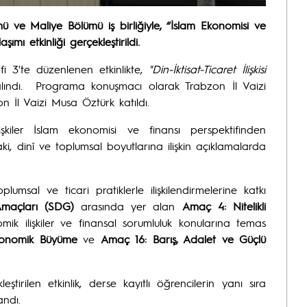
mü ve Maliye Bölümü iş birliğiyle, “İslam Ekonomisi ve
mı etkinliği gerçekleştirildi.
i 3'te düzenlenen etkinlikte,
"Din-İktisat-Ticaret İlişkisi
alındı. Programa konuşmacı olarak Trabzon İl Vaizi
 İl Vaizi Musa Öztürk katıldı.
lişkiler İslam ekonomisi ve finansı perspektifinden
aki, dinî ve toplumsal boyutlarına ilişkin açıklamalarda
plumsal ve ticari pratiklerle ilişkilendirmelerine katkı
 Amaçları (SDG)
arasında yer alan
Amaç 4: Nitelikli
onomik ilişkiler ve finansal sorumluluk konularına temas
Ekonomik Büyüme
ve
Amaç 16: Barış, Adalet ve Güçlü
irilen etkinlik, derse kayıtlı öğrencilerin yanı sıra
andı.