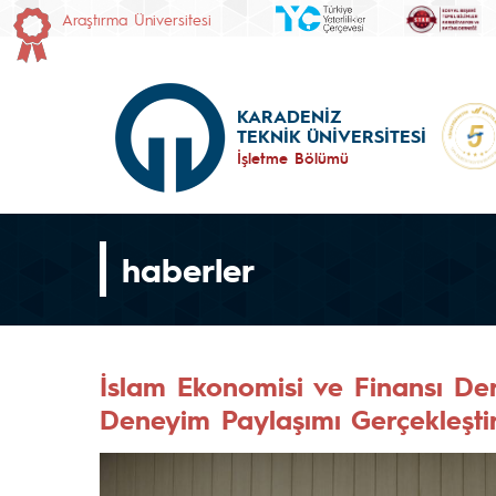
Araştırma Üniversitesi
KARADENİZ
TEKNİK ÜNİVERSİTESİ
İşletme Bölümü
haberler
İslam Ekonomisi ve Finansı De
Deneyim Paylaşımı Gerçekleştir