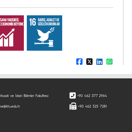
tisadi ve İdari Bilimler Fakültesi
+90 462 377 2964
tme@ktu.edu.tr
+90 462 325 7281