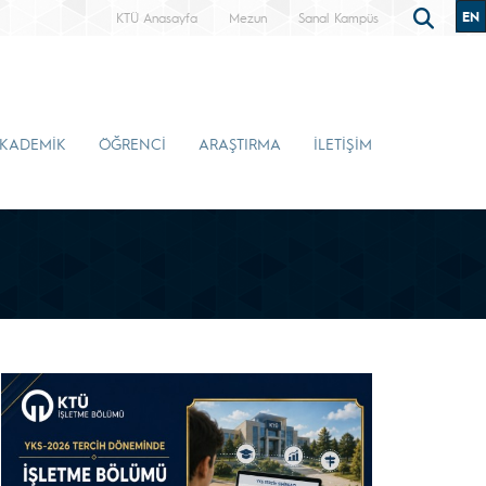
EN
KTÜ Anasayfa
Mezun
Sanal Kampüs
KADEMİK
ÖĞRENCİ
ARAŞTIRMA
İLETİŞİM