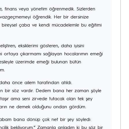
ebe, finans veya yönetim öğrenmedik. Sizlerden
si vazgeçmemeyi öğrendik. Her bir dersinize
im bireysel çaba ve kendi mücadelemle bu eğitimi
iştiren, eksiklerimi gösteren, daha iyisini
mi ortaya çıkarmamı sağlayan hocalarımın emeği
vesileyle üzerimde emeği bulunan bütün
um.
 daha önce ailem tarafından atıldı.
n bir söz vardır. Dedem bana her zaman şöyle
 taşır ama seni zirvede tutacak olan tek şey
stikrarın ne demek olduğunu ondan gördüm.
 babam bana dönüp çok net bir şey söyledi:
cilik bekliyorum.” Zamanla anladım ki bu söz bir