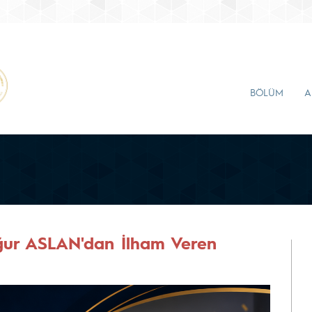
BÖLÜM
A
ğur ASLAN'dan İlham Veren