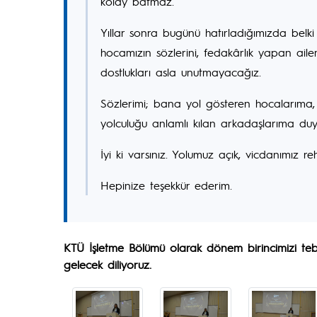
kolay batmaz.
Yıllar sonra bugünü hatırladığımızda belki
hocamızın sözlerini, fedakârlık yapan ai
dostlukları asla unutmayacağız.
Sözlerimi; bana yol gösteren hocalarıma
yolculuğu anlamlı kılan arkadaşlarıma duy
İyi ki varsınız. Yolumuz açık, vicdanımız re
Hepinize teşekkür ederim.
KTÜ İşletme Bölümü olarak dönem birincimizi tebr
gelecek diliyoruz.