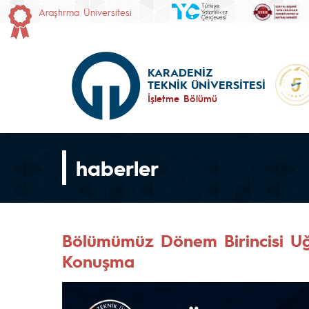
Araştırma Üniversitesi
KARADENİZ
TEKNİK ÜNİVERSİTESİ
İşletme Bölümü
haberler
Bölümümüz Dönem Birincisi U
Konuşma