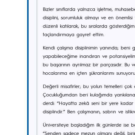
Bizler sınıflarda yalnızca işletme, muhas
disiplini, sorumluluk almayı ve en önemli
düzenli katılarak, bu sıralarda gösterdiğ
taçlandırmaya gayret ettim.
Kendi çalışma disiplinimin yanında; beni gel
yapabileceğime inandıran ve potansiyeli
bu başarının ayrılmaz bir parçasıdır. Bu 
hocalarıma en içten şükranlarımı sunuyor
Değerli misafirler; bu yolun temelleri çok
Çocukluğumdan beri kulağımda yankılana
derdi: “Hayatta zekâ seni bir yere kadar
disiplindir.” Ben çalışmanın, sabrın ve i
Üniversiteye başladığım ilk günlerde ise
“Senden sadece mezun olmanı değil, birin