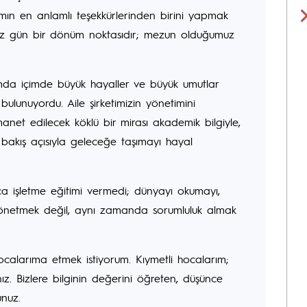
ın en anlamlı teşekkürlerinden birini yapmak
mız gün bir dönüm noktasıdır; mezun olduğumuz
ımda içimde büyük hayaller ve büyük umutlar
ulunuyordu. Aile şirketimizin yönetimini
net edilecek köklü bir mirası akademik bilgiyle,
 bakış açısıyla geleceğe taşımayı hayal
ca işletme eğitimi vermedi; dünyayı okumayı,
 yönetmek değil, aynı zamanda sorumluluk almak
calarıma etmek istiyorum. Kıymetli hocalarım;
nız. Bizlere bilginin değerini öğreten, düşünce
unuz.