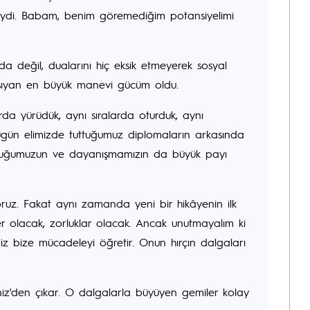
siydi. Babam, benim göremediğim potansiyelimi
 değil, dualarını hiç eksik etmeyerek sosyal
aşıyan en büyük manevi gücüm oldu.
arda yürüdük, aynı sıralarda oturduk, aynı
Bugün elimizde tuttuğumuz diplomaların arkasında
ostluğumuzun ve dayanışmamızın da büyük payı
ruz. Fakat aynı zamanda yeni bir hikâyenin ilk
ler olacak, zorluklar olacak. Ancak unutmayalım ki
niz bize mücadeleyi öğretir. Onun hırçın dalgaları
iz'den çıkar. O dalgalarla büyüyen gemiler kolay