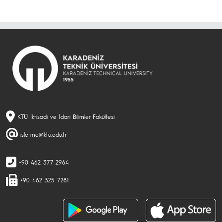
KTÜ İktisadi ve İdari Bilimler Fakültesi
isletme@ktu.edu.tr
+90 462 377 2964
+90 462 325 7281