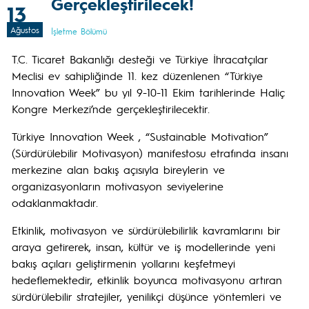
Gerçekleştirilecek!
13
Ağustos
İşletme Bölümü
T.C. Ticaret Bakanlığı desteği ve Türkiye İhracatçılar
Meclisi ev sahipliğinde 11. kez düzenlenen “Türkiye
Innovation Week” bu yıl 9-10-11 Ekim tarihlerinde Haliç
Kongre Merkezi’nde gerçekleştirilecektir.
Türkiye Innovation Week , “Sustainable Motivation”
(Sürdürülebilir Motivasyon) manifestosu etrafında insanı
merkezine alan bakış açısıyla bireylerin ve
organizasyonların motivasyon seviyelerine
odaklanmaktadır.
Etkinlik, motivasyon ve sürdürülebilirlik kavramlarını bir
araya getirerek, insan, kültür ve iş modellerinde yeni
bakış açıları geliştirmenin yollarını keşfetmeyi
hedeflemektedir, etkinlik boyunca motivasyonu artıran
sürdürülebilir stratejiler, yenilikçi düşünce yöntemleri ve