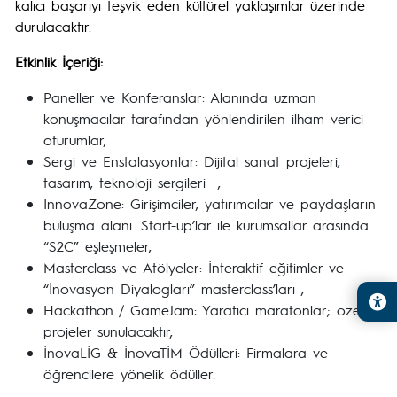
kalıcı başarıyı teşvik eden kültürel yaklaşımlar üzerinde
durulacaktır.
Etkinlik İçeriği:
Paneller ve Konferanslar: Alanında uzman
konuşmacılar tarafından yönlendirilen ilham verici
oturumlar,
Sergi ve Enstalasyonlar: Dijital sanat projeleri,
tasarım, teknoloji sergileri ,
InnovaZone: Girişimciler, yatırımcılar ve paydaşların
buluşma alanı. Start-up’lar ile kurumsallar arasında
“S2C” eşleşmeler,
Masterclass ve Atölyeler: İnteraktif eğitimler ve
“İnovasyon Diyalogları” masterclass’ları ,
Hackathon / GameJam: Yaratıcı maratonlar; özel
projeler sunulacaktır,
İnovaLİG & İnovaTİM Ödülleri: Firmalara ve
öğrencilere yönelik ödüller.