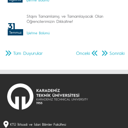
İşletme Bölümü
Stajını Tamamlamış ve Tamamlayacak Olan
Öğrencilerimizin Dikkatine!
31
Temmuz
İşletme Bölümü
Tüm Duyurular
Önceki
Sonraki
KTÜ İktisadi ve İdari Bilimler Fakültesi