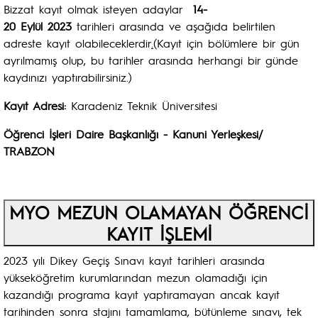
Bizzat kayıt olmak isteyen adaylar
14-
20 Eylül 2023
tarihleri arasında ve aşağıda belirtilen
adreste kayıt olabileceklerdir
.
(Kayıt için bölümlere bir gün
ayrılmamış olup, bu tarihler arasında herhangi bir günde
kaydınızı yaptırabilirsiniz.)
Kayıt Adresi:
Karadeniz Teknik Üniversitesi
Öğrenci İşleri Daire Başkanlığı - Kanuni Yerleşkesi/
TRABZON
MYO MEZUN OLAMAYAN ÖĞRENCİ
KAYIT İŞLEMİ
2023 yılı Dikey Geçiş Sınavı kayıt tarihleri arasında
yükseköğretim kurumlarından mezun olamadığı için
kazandığı programa kayıt yaptıramayan ancak kayıt
tarihinden sonra stajını tamamlama, bütünleme sınavı, tek