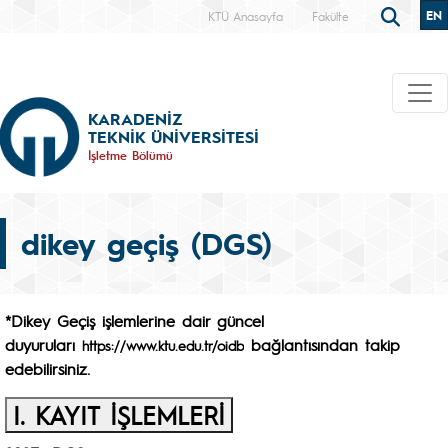
EN
KTÜ Anasayfa
Fakülte
KARADENİZ
TEKNİK ÜNİVERSİTESİ
İşletme Bölümü
dikey geçiş (DGS)
*Dikey Geçiş işlemlerine dair güncel
duyuruları
bağlantısından takip
https://www.ktu.edu.tr/oidb
edebilirsiniz.
I. KAYIT İŞLEMLERİ