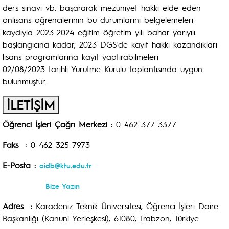
ders sınavı vb. başararak mezuniyet hakkı elde eden
önlisans öğrencilerinin bu durumlarını belgelemeleri
kaydıyla 2023-2024 eğitim öğretim yılı bahar yarıyılı
başlangıcına kadar, 2023 DGS'de kayıt hakkı kazandıkları
lisans programlarına kayıt yaptırabilmeleri
02/08/2023 tarihli Yürütme Kurulu toplantısında uygun
bulunmuştur.
İLETİŞİM
Öğrenci İşleri Çağrı Merkezi :
0 462 377 3377
Faks :
0 462 325 7973
E-Posta :
oidb@ktu.edu.tr
Bize Yazın
Adres :
Karadeniz Teknik Üniversitesi, Öğrenci İşleri Daire
Başkanlığı (Kanuni Yerleşkesi), 61080, Trabzon, Türkiye