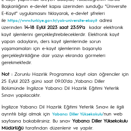
Başkanlığının e-devlet kapısı üzerinden sunduğu "Üniversite
E-Kayıt" uygulamasını tıklayarak, e-devlet şifreleri
ile
adresi
https://www.turkiye.gov.tr/yok-universite-ekayit
üzerinden
14-18 Eylül 2023 saat 23:59'a
kadar elektronik
kayıt işlemlerini gerçekleştirebileceklerdir. Elektronik kayıt
yapan adayların, ders kayıt işlemlerinde sorun
yaşamamaları için e-kayıt işlemlerinin başarıyla
gerçekleştirildiğine dair yazıyı ekranda görmeleri
gerekmektedir.
Not :
Zorunlu Hazırlık Programına kayıt olan öğrenciler için
25 Eylül 2023 günü saat 09.00'da ,Yabancı Diller
Bölümünde İngilizce Yabancı Dil Hazırlık Eğitimi Yeterlik
Sınavı yapılacaktır.
İngilizce Yabancı Dil Hazırlık Eğitimi Yeterlik Sınavı ile ilgili
ayrıntılı bilgi almak için
'nun web
Yabancı Diller Yüksekokulu
sayfasına bakabilirsiniz. Bu sınav
Yabanc
ı
Diller Y
ü
ksekokulu
M
ü
d
ü
rl
üğü
tarafından düzenlenir ve yapılır.