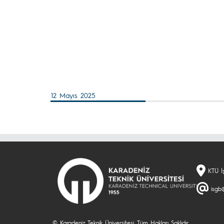
12 Mayıs 2025
KTÜ İş
isgb@
© Karadeniz Teknik Üniversitesi. Tüm Hakları Saklıdır