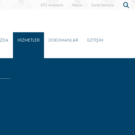
KTÜ Anasayfa
Mezun
Sanal Kampüs
IZDA
HİZMETLER
DOKÜMANLAR
İLETİŞİM