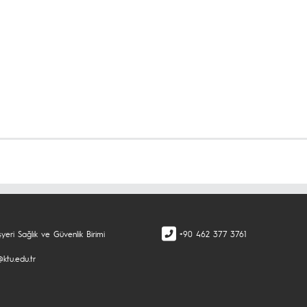
yeri Sağlık ve Güvenlik Birimi
+90 462 377 3761
ktu.edu.tr