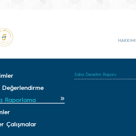
HAKKIM
imler
Saha Denetim Raporu
k Değerlendirme
a Raporlama
mler
er Çalışmalar