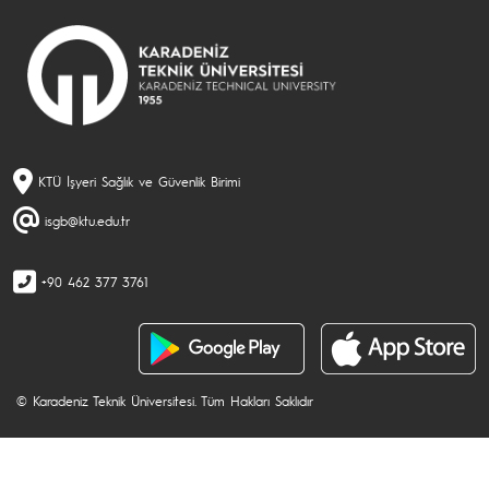
KTÜ İşyeri Sağlık ve Güvenlik Birimi
isgb@ktu.edu.tr
+90 462 377 3761
© Karadeniz Teknik Üniversitesi. Tüm Hakları Saklıdır