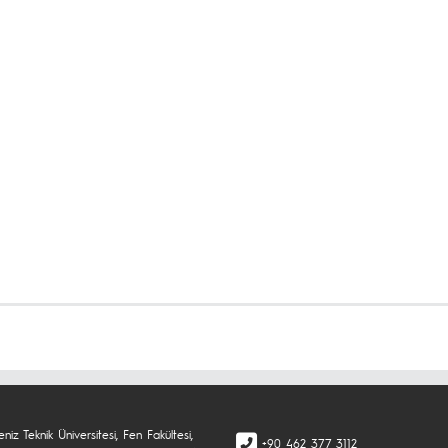
niz Teknik Üniversitesi, Fen Fakültesi,
+90 462 377 3112