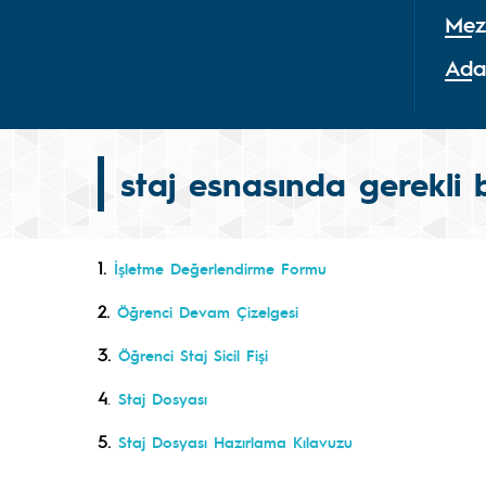
Mez
Ada
staj esnasında gerekli 
1.
İşletme Değerlendirme Formu
2.
Öğrenci Devam Çizelgesi
3.
Öğrenci Staj Sicil Fişi
4
.
Staj Dosyası
5.
Staj Dosyası Hazırlama Kılavuzu