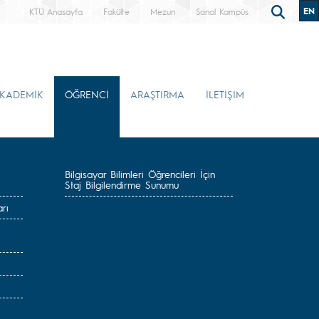
EN
KTÜ Anasayfa
Fakülte
Mezun
Sanal Kampüs
KADEMİK
ÖĞRENCİ
ARAŞTIRMA
İLETİŞİM
Bilgisayar Bilimleri Öğrencileri İçin
Staj Bilgilendirme Sunumu
rı