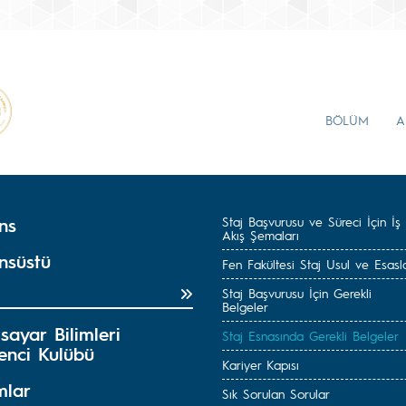
BÖLÜM
A
ns
Staj Başvurusu ve Süreci İçin İş
Akış Şemaları
nsüstü
Fen Fakültesi Staj Usul ve Esasla
Staj Başvurusu İçin Gerekli
Belgeler
isayar Bilimleri
Staj Esnasında Gerekli Belgeler
enci Kulübü
Kariyer Kapısı
mlar
Sık Sorulan Sorular