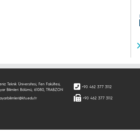
niz Teknik Üniversitesi, Fen Fakültesi,
+90 462 377 3112
sayar Bilimleri Bölümü, 61080, TRABZON
sayarbilimleri@ktu.edu.tr
+90 462 377 3112