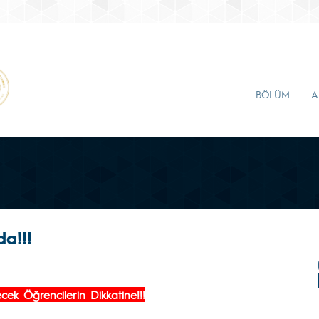
BÖLÜM
A
a!!!
ek Öğrencilerin Dikkatine!!!