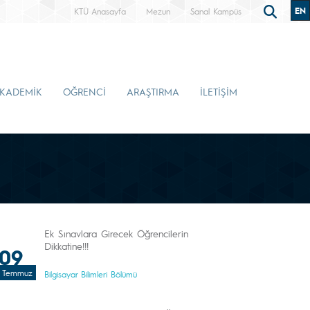
EN
KTÜ Anasayfa
Mezun
Sanal Kampüs
KADEMİK
ÖĞRENCİ
ARAŞTIRMA
İLETİŞİM
Ek Sınavlara Girecek Öğrencilerin
Dikkatine!!!
09
Temmuz
Bilgisayar Bilimleri Bölümü