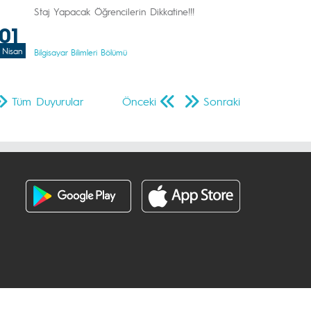
Staj Yapacak Öğrencilerin Dikkatine!!!
01
Nisan
Bilgisayar Bilimleri Bölümü
Tüm Duyurular
Önceki
Sonraki