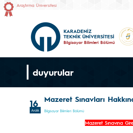
Araştırma Üniversitesi
KARADENİZ
TEKNİK ÜNİVERSİTESİ
Bilgisayar Bilimleri Bölümü
duyurular
Mazeret Sınavları Hakkınd
16
Aralık
Bilgisayar Bilimleri Bölümü
Mazeret Sınavına Girec