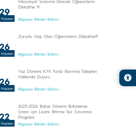
Mezuniyet Sınavına Girecek Öğrencilerin
Dikkatine !!!
29
Haziran
Bilgisayar Bilimleri Bölümü
Zorunlu Stajı Olan Öğrencilerin Dikkatine!!!
26
Haziran
Bilgisayar Bilimleri Bölümü
Yaz Dönemi KYK Yurdu Barınma Talepleri
Hakkında Duyuru
26
Haziran
Bilgisayar Bilimleri Bölümü
2025-2026 Bahar Dönemi Bütünleme
Sınavı için Lisans Bitirme Tez Savunma
22
Programı
Haziran
Bilgisayar Bilimleri Bölümü