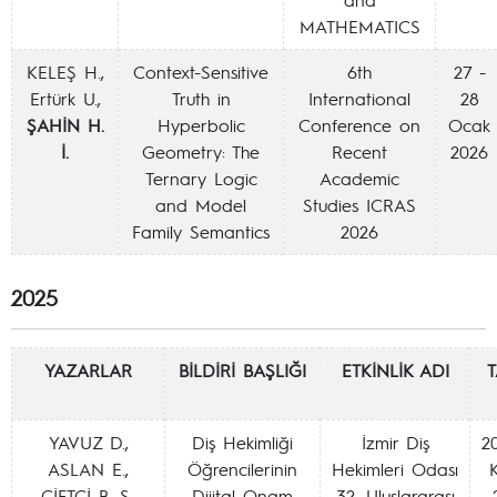
MATHEMATICS
KELEŞ H.,
Context-Sensitive
6th
27 -
Ertürk U.,
Truth in
International
28
ŞAHİN H.
Hyperbolic
Conference on
Ocak
İ.
Geometry: The
Recent
2026
Ternary Logic
Academic
and Model
Studies ICRAS
Family Semantics
2026
2025
YAZARLAR
BİLDİRİ BAŞLIĞI
ETKİNLİK ADI
T
YAVUZ D.,
Diş Hekimliği
İzmir Diş
2
ASLAN E.,
Öğrencilerinin
Hekimleri Odası
ÇİFTÇİ B. S.,
Dijital Onam
32. Uluslararası