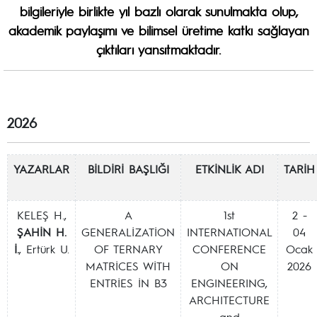
bilgileriyle birlikte
yıl bazlı
olarak sunulmakta olup,
akademik paylaşımı ve bilimsel üretime katkı sağlayan
çıktıları yansıtmaktadır.
2026
YAZARLAR
BİLDİRİ BAŞLIĞI
ETKİNLİK ADI
TARİH
KELEŞ H.,
A
1st
2 -
ŞAHİN H.
GENERALİZATİON
INTERNATIONAL
04
İ.
, Ertürk U.
OF TERNARY
CONFERENCE
Ocak
MATRİCES WİTH
ON
2026
ENTRİES İN B3
ENGINEERING,
ARCHITECTURE
and