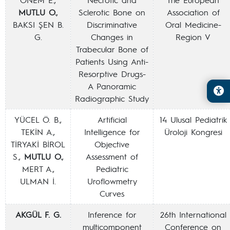
MUTLU O.
,
Sclerotic Bone on
Association of
BAKSI ŞEN B.
Discriminative
Oral Medicine-
G.
Changes in
Region V
Trabecular Bone of
Patients Using Anti-
Resorptive Drugs-
A Panoramic
Radiographic Study
YÜCEL Ö. B.,
Artificial
14 Ulusal Pediatrik
TEKİN A.,
Intelligence for
Üroloji Kongresi
TİRYAKİ BİROL
Objective
S.,
MUTLU O.
,
Assessment of
MERT A.,
Pediatric
ULMAN İ.
Uroflowmetry
Curves
AKGÜL F. G.
Inference for
26th International
multicomponent
Conference on