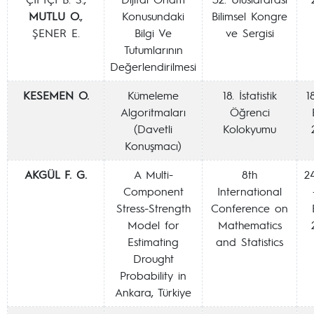
MUTLU O.
,
Konusundaki
Bilimsel Kongre
ŞENER E.
Bilgi Ve
ve Sergisi
Tutumlarının
Değerlendirilmesi
KESEMEN O.
Kümeleme
18. İstatistik
1
Algoritmaları
Öğrenci
(Davetli
Kolokyumu
Konuşmacı)
AKGÜL F. G.
A Multi-
8th
24
Component
International
Stress-Strength
Conference on
Model for
Mathematics
Estimating
and Statistics
Drought
Probability in
Ankara, Türkiye