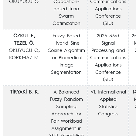
OKUYUCU O.
Opposition-
Communications
based Tuna
Applications
Swarm
Conference
Optimization
(SIU)
ÖZKUL E.,
Fuzzy Based
2025 33rd
2
TEZEL Ö.
,
Hybrid Sine
Signal
H
OKUYUCU O.,
Cosine Algorithm
Processing and
KORKMAZ M.
for Biomedical
Communications
Image
Applications
Segmentation
Conference
(SIU)
TİRYAKİ B. K.
A Balanced
VI. International
1
Fuzzy Random
Applied
Sampling
Statistics
Approach for
Congress
Fair Workload
Assignment in
Shift Scheduling