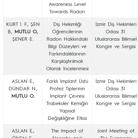
Awareness Level
Towards Radon
KURT İ. F., ŞEN
Diş Hekimliği
İzmir Diş Hekimleri
B.,
MUTLU O.
,
Öğrencilerinin
Odası 31.
ŞENER E.
Radon Hakkındaki
Uluslararası Bilimsel
Bilgi Düzeyleri ve
Kongre ve Sergisi
Farkındalıklarının
Karşılaştırılmalı
Olarak İncelenmesi
ASLAN E.,
Farklı İmplant Üstü
İzmir Diş Hekimleri
DÜNDAR N.,
Protez Tiplerinin
Odası 31.
MUTLU O.
İmplant Çevresi
Uluslararası Bilimsel
Trabeküler Kemiğin
Kongre ve Sergisi
Yapısal
Değişikliğine Etkisi
ASLAN E.,
The Impact of
Joint Meeting of
ÖNEM E.,
Necrotic and
The European