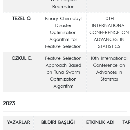
Regression
TEZEL Ö.
Binary Chernobyl
10TH
Disaster
INTERNATIONAL
Optimization
CONFERENCE ON
Algorithm for
ADVANCES IN
Feature Selection
STATISTICS
ÖZKUL E.
Feature Selection
10th International
Approach Based
Conference on
on Tuna Swarm
Advances in
Optimization
Statistics
Algorithm
2023
YAZARLAR
BİLDİRİ BAŞLIĞI
ETKİNLİK ADI
TA