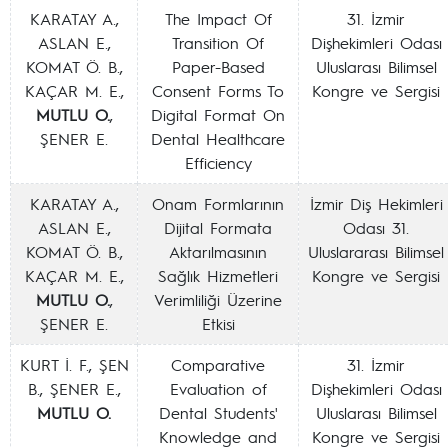
KARATAY A.,
The Impact Of
31. İzmir
ASLAN E.,
Transition Of
Dişhekimleri Odası
KOMAT Ö. B.,
Paper-Based
Uluslarası Bilimsel
KAÇAR M. E.,
Consent Forms To
Kongre ve Sergisi
MUTLU O.
,
Digital Format On
ŞENER E.
Dental Healthcare
Efficiency
KARATAY A.,
Onam Formlarının
İzmir Diş Hekimleri
ASLAN E.,
Dijital Formata
Odası 31.
KOMAT Ö. B.,
Aktarılmasının
Uluslararası Bilimsel
KAÇAR M. E.,
Sağlık Hizmetleri
Kongre ve Sergisi
MUTLU O.
,
Verimliliği Üzerine
ŞENER E.
Etkisi
KURT İ. F., ŞEN
Comparative
31. İzmir
B., ŞENER E.,
Evaluation of
Dişhekimleri Odası
MUTLU O.
Dental Students'
Uluslarası Bilimsel
Knowledge and
Kongre ve Sergisi