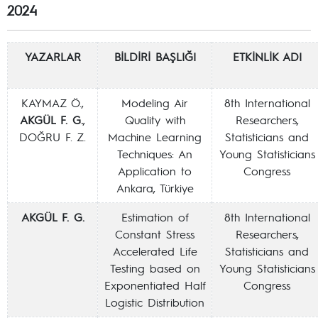
2024
YAZARLAR
BİLDİRİ BAŞLIĞI
ETKİNLİK ADI
KAYMAZ Ö.,
Modeling Air
8th International
AKGÜL F. G.
,
Quality with
Researchers,
DOĞRU F. Z.
Machine Learning
Statisticians and
Techniques: An
Young Statisticians
Application to
Congress
Ankara, Türkiye
AKGÜL F. G.
Estimation of
8th International
Constant Stress
Researchers,
Accelerated Life
Statisticians and
Testing based on
Young Statisticians
Exponentiated Half
Congress
Logistic Distribution