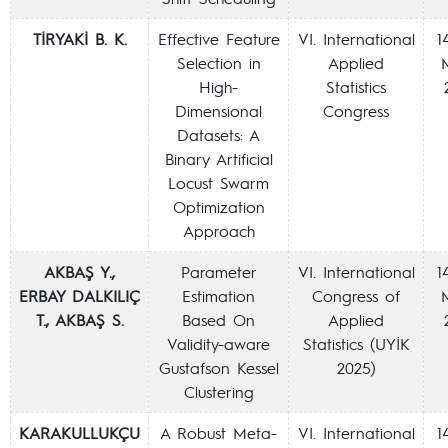
TİRYAKİ B. K.
Effective Feature
VI. International
1
Selection in
Applied
High-
Statistics
Dimensional
Congress
Datasets: A
Binary Artificial
Locust Swarm
Optimization
Approach
AKBAŞ Y.,
Parameter
VI. International
1
ERBAY DALKILIÇ
Estimation
Congress of
T., AKBAŞ S.
Based On
Applied
Validity-aware
Statistics (UYİK
Gustafson Kessel
2025)
Clustering
KARAKULLUKÇU
A Robust Meta-
VI. International
1