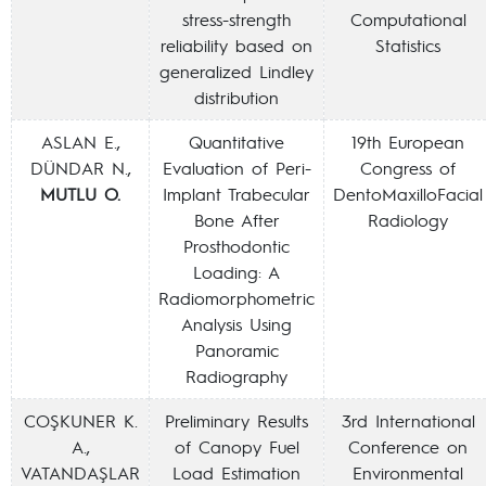
stress-strength
Computational
reliability based on
Statistics
generalized Lindley
distribution
ASLAN E.,
Quantitative
19th European
DÜNDAR N.,
Evaluation of Peri-
Congress of
MUTLU O.
Implant Trabecular
DentoMaxilloFacial
Bone After
Radiology
Prosthodontic
Loading: A
Radiomorphometric
Analysis Using
Panoramic
Radiography
COŞKUNER K.
Preliminary Results
3rd International
A.,
of Canopy Fuel
Conference on
VATANDAŞLAR
Load Estimation
Environmental