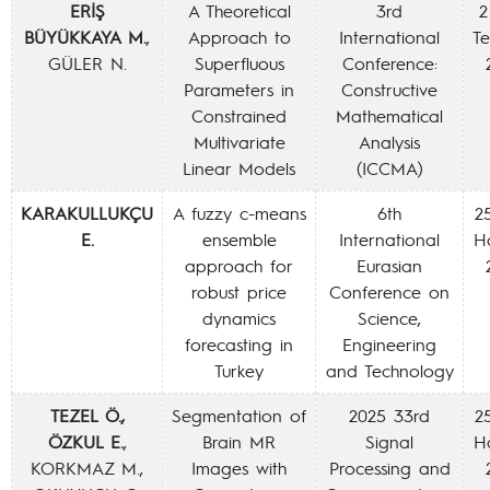
ERİŞ
A Theoretical
3rd
2
BÜYÜKKAYA M.
,
Approach to
International
T
GÜLER N.
Superfluous
Conference:
Parameters in
Constructive
Constrained
Mathematical
Multivariate
Analysis
Linear Models
(ICCMA)
KARAKULLUKÇU
A fuzzy c-means
6th
2
E.
ensemble
International
H
approach for
Eurasian
robust price
Conference on
dynamics
Science,
forecasting in
Engineering
Turkey
and Technology
TEZEL Ö.,
Segmentation of
2025 33rd
2
ÖZKUL E.
,
Brain MR
Signal
H
KORKMAZ M.,
Images with
Processing and