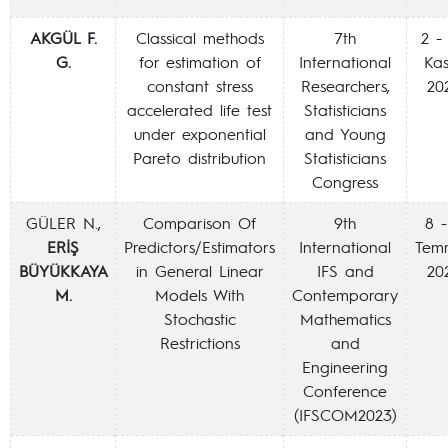
AKGÜL F.
Classical methods
7th
2 -
G.
for estimation of
International
Ka
constant stress
Researchers,
20
accelerated life test
Statisticians
under exponential
and Young
Pareto distribution
Statisticians
Congress
GÜLER N.,
Comparison Of
9th
8 -
ERİŞ
Predictors/Estimators
International
Tem
BÜYÜKKAYA
in General Linear
IFS and
20
M.
Models With
Contemporary
Stochastic
Mathematics
Restrictions
and
Engineering
Conference
(IFSCOM2023)