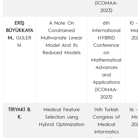
(ICOMAA-
2023)
ERİŞ
A Note On
6th
10 -
BÜYÜKKAYA
Constrained
International
Ma
M.
, GÜLER
Multivariate Linear
HYBRID
20
N.
Model And Its
Conference
Reduced Models
on
Mathematical
Advances
and
Applications
(ICOMAA-
2023)
TİRYAKİ B.
Medical Feature
14th Turkish
16 -
K.
Selection using
Congress of
Ma
Hybrid Optimization
Medical
20
Informatics