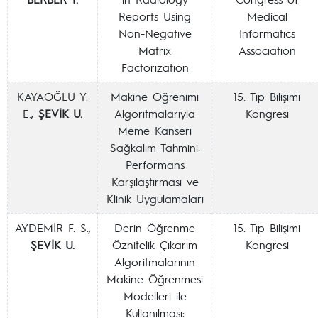
Reports Using
Medical
Non-Negative
Informatics
Matrix
Association
Factorization
KAYAOĞLU Y.
Makine Öğrenimi
15. Tıp Bilişimi
E.,
ŞEVİK U.
Algoritmalarıyla
Kongresi
Meme Kanseri
Sağkalım Tahmini:
Performans
Karşılaştırması ve
Klinik Uygulamaları
AYDEMİR F. S.,
Derin Öğrenme
15. Tıp Bilişimi
ŞEVİK U.
Öznitelik Çıkarım
Kongresi
Algoritmalarının
Makine Öğrenmesi
Modelleri ile
Kullanılması: