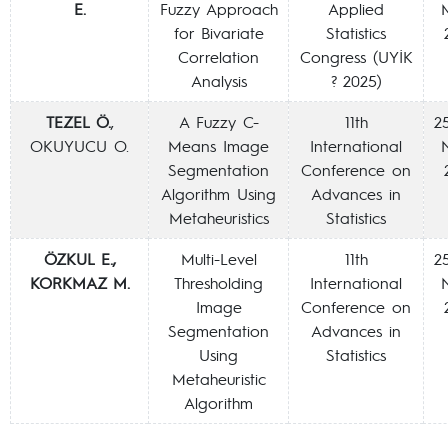
E.
Fuzzy Approach
Applied
for Bivariate
Statistics
Correlation
Congress (UYİK
Analysis
? 2025)
TEZEL Ö.
,
A Fuzzy C-
11th
2
OKUYUCU O.
Means Image
International
Segmentation
Conference on
Algorithm Using
Advances in
Metaheuristics
Statistics
ÖZKUL E.,
Multi-Level
11th
2
KORKMAZ M.
Thresholding
International
Image
Conference on
Segmentation
Advances in
Using
Statistics
Metaheuristic
Algorithm