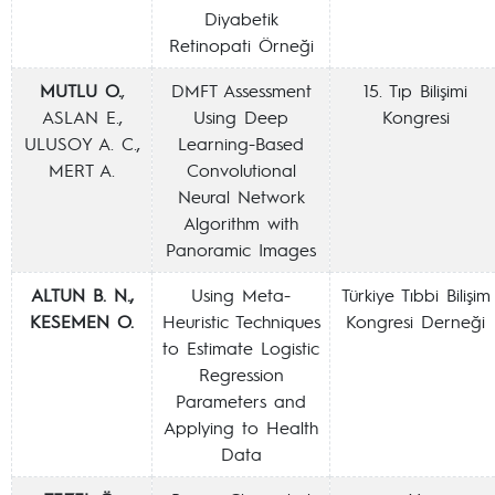
Diyabetik
Retinopati Örneği
MUTLU O.
,
DMFT Assessment
15. Tıp Bilişimi
ASLAN E.,
Using Deep
Kongresi
ULUSOY A. C.,
Learning-Based
MERT A.
Convolutional
Neural Network
Algorithm with
Panoramic Images
ALTUN B. N.,
Using Meta-
Türkiye Tıbbi Bilişim
KESEMEN O.
Heuristic Techniques
Kongresi Derneği
to Estimate Logistic
Regression
Parameters and
Applying to Health
Data