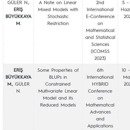
GÜLER N.,
A Note on Linear
2nd
5 -
ERİŞ
Mixed Models with
International
Haz
BÜYÜKKAYA
Stochastic
E-Conference
20
M.
Restriction
on
Mathematical
and Statistical
Sciences
(ICOMSS
2023)
ERİŞ
Some Properties of
6th
10 -
BÜYÜKKAYA
BLUPs in
International
Ma
M.
, GÜLER
Constrained
HYBRID
20
N.
Multivariate Linear
Conference
Model and its
on
Reduced Models
Mathematical
Advances
and
Applications