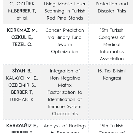
C., ÖZTÜRK
Using Mobile Laser
Protection and
M.,
BERBER T.
,
Scanning in Turkish
Disaster Risks
et al.
Red Pine Stands
KORKMAZ M.,
Cancer Prediction
15th Turkish
ÖZKUL E.,
via Binary Tuna
Congress of
TEZEL Ö.
Swarm
Medical
Optimization
Informatics
Association
SİYAH B.
,
Integration of
15. Tıp Bilişimi
KALAYCI M. E.,
Non-Negative
Kongresi
ÖZDEMİR S.,
Matrix
BERBER T.
,
Factorization to
TURHAN K.
Identification of
Immune System
Checkpoints
KARAYAĞIZ E.,
Analysis of Findings
15th Turkish
BERBER T.
in Radiology
Congress of