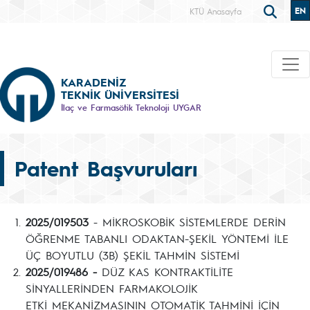
EN
KTÜ Anasayfa
KARADENİZ
TEKNİK ÜNİVERSİTESİ
İlaç ve Farmasötik Teknoloji UYGAR
Patent Başvuruları
2025/019503
- MİKROSKOBİK SİSTEMLERDE DERİN
ÖĞRENME TABANLI ODAKTAN-ŞEKİL YÖNTEMİ İLE
ÜÇ BOYUTLU (3B) ŞEKİL TAHMİN SİSTEMİ
2025/019486 -
DÜZ KAS KONTRAKTİLİTE
SİNYALLERİNDEN FARMAKOLOJİK
ETKİ MEKANİZMASININ OTOMATİK TAHMİNİ İÇİN