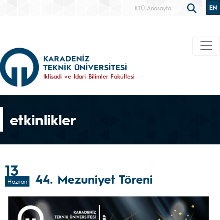
EN
KTÜ Anasayfa
KARADENİZ
TEKNİK ÜNİVERSİTESİ
İktisadi ve İdari Bilimler Fakültesi
etkinlikler
13
44. Mezuniyet Töreni
Haziran