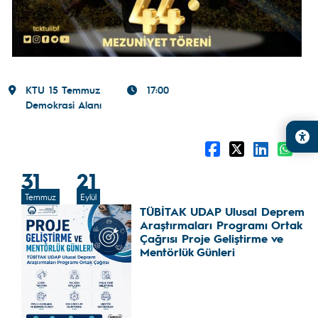
KTU 15 Temmuz
17:00
Demokrasi Alanı
31
21
Temmuz
Eylül
TÜBİTAK UDAP Ulusal Deprem
Araştırmaları Programı Ortak
Çağrısı Proje Geliştirme ve
Mentörlük Günleri