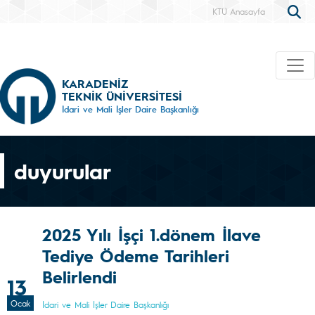
KTÜ Anasayfa
KARADENİZ
TEKNİK ÜNİVERSİTESİ
İdari ve Mali İşler Daire Başkanlığı
duyurular
2025 Yılı İşçi 1.dönem İlave
Tediye Ödeme Tarihleri
Belirlendi
13
Ocak
İdari ve Mali İşler Daire Başkanlığı