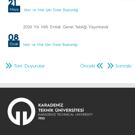
21
Mayıs
İdari ve Mali İşler Daire Başkanlığı
2026 Yılı Milli Emlak Genel Tebliği Yayımlandı
08
Ocak
İdari ve Mali İşler Daire Başkanlığı
Tüm Duyurular
Önceki
Sonraki