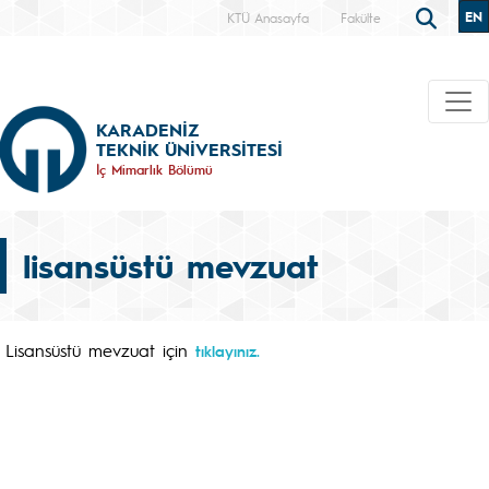
EN
KTÜ Anasayfa
Fakülte
KARADENİZ
TEKNİK ÜNİVERSİTESİ
İç Mimarlık Bölümü
lisansüstü mevzuat
Lisansüstü mevzuat için
tıklayınız.