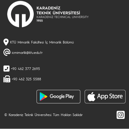
KTÜ Mimarlık Fakültesi İç Mimarlık Bölümü
icmimarlik@ktu.edu.tr
+90 462 377 2695
+90 462 325 5588
© Karadeniz Teknik Üniversitesi. Tüm Hakları Saklıdır