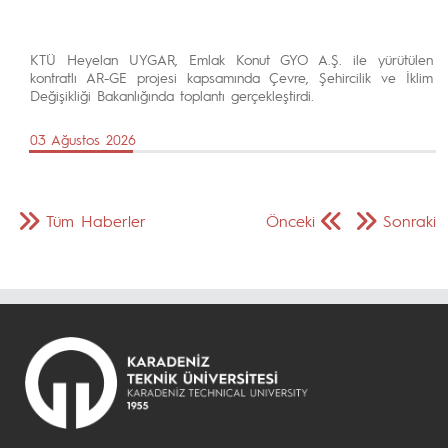
KTÜ Heyelan UYGAR, Emlak Konut GYO A.Ş. ile yürütülen
kontratlı AR-GE projesi kapsamında Çevre, Şehircilik ve İklim
Değişikliği Bakanlığında toplantı gerçekleştirdi.
03 Ağustos 2026
Tüm Haberler
Önceki
Sonraki