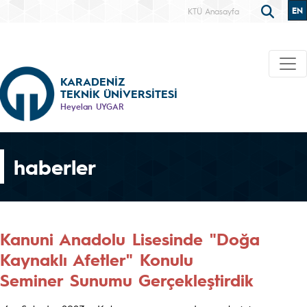
EN
KTÜ Anasayfa
KARADENİZ
TEKNİK ÜNİVERSİTESİ
Heyelan UYGAR
haberler
Kanuni Anadolu Lisesinde "Doğa
Kaynaklı Afetler" Konulu
Seminer Sunumu Gerçekleştirdik