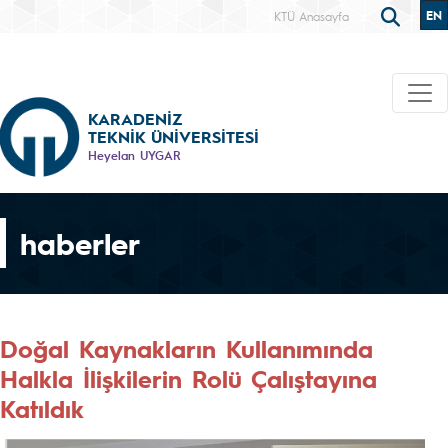
EN
KTÜ Anasayfa
KARADENİZ
TEKNİK ÜNİVERSİTESİ
Heyelan UYGAR
haberler
Doğal Kaynakların Kullanımında
Halkla İlişkilerin Rolü Çalıştayına
Katıldık