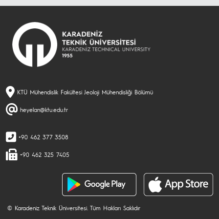
KTÜ Mühendislik Fakültesi Jeoloji Mühendisliği Bölümü
heyelan@ktu.edu.tr
+90 462 377 3508
+90 462 325 7405
© Karadeniz Teknik Üniversitesi. Tüm Hakları Saklıdır